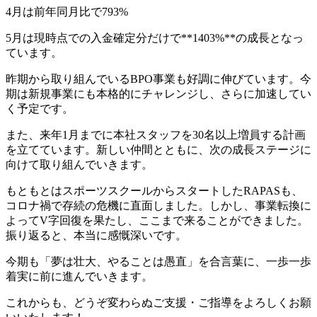
4月は前年同月比で793%
5月は現時点での入金確定分だけで**1403%**の成長となっ
ています。
昨期から取り組んでいるBPO事業も好調に伸びています。今
期は新規事業にも本格的にチャレンジし、さらに加速してい
く予定です。
また、来年1月までに本社スタッフを30名以上増員する計画
を立てています。新しい仲間とともに、次の成長ステージに
向けて取り組んでいきます。
もともとはスポーツスクールからスタートしたRAPASも、
コロナ禍で存続の危機に直面しました。しかし、事業転換に
よってV字回復を果たし、ここまで来ることができました。
振り返ると、本当に感慨深いです。
今期も「夢は壮大、やることは愚直」を合言葉に、一歩一歩
着実に前に進んでいきます。
これからも、どうぞ変わらぬご支援・ご指導をよろしくお願